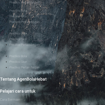
Prediksi Pertandingan
Prediksi Bola
Prediksi Skor
Prediksi Pertandingan
Prediksi Bola
Prediksi Skor
Prediksi Pertandingan
Prediksi Bola
Prediksi Skor
Prediksi Pertandingan
Tentang AgenBolaHebat
Pelajari cara untuk
Cara Bermain