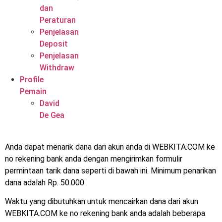
dan
Peraturan
Penjelasan
Deposit
Penjelasan
Withdraw
Profile
Pemain
David
De Gea
Anda dapat menarik dana dari akun anda di WEBKITA.COM ke
no rekening bank anda dengan mengirimkan formulir
permintaan tarik dana seperti di bawah ini. Minimum penarikan
dana adalah Rp. 50.000
Waktu yang dibutuhkan untuk mencairkan dana dari akun
WEBKITA.COM ke no rekening bank anda adalah beberapa