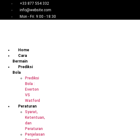
+33 877 554 332
info@website.com
Mon - Fri: 9:00 - 18:30​
Home
Cara
Bermain
Prediksi
Bola
Prediksi
Bola :
Everton
VS
Watford
Peraturan
Syarat,
Ketentuan,
dan
Peraturan
Penjelasan