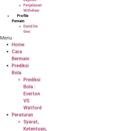
Deposit
Penjelasan
Withdraw
Profile
Pemain
David De
Gea
Menu
Home
Cara
Bermain
Prediksi
Bola
Prediksi
Bola :
Everton
VS
Watford
Peraturan
Syarat,
Ketentuan,